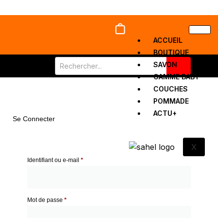
ACCUEIL
BOUTIQUE
SAVON
GAMME BABY
COUCHES
MON COMPTE
POMMADE
ACTU+
Se Connecter
X
Identifiant ou e-mail
*
Mot de passe
*