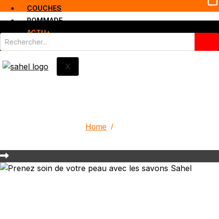
COUCHES
POMMADE
ACTU+
X
Catégorie : Blog
Home
/
Blog