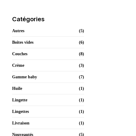
Catégories
Autres
(5)
Bave d’es
Boites vides
(6)
2.000
Couches
(8)
Crème
(3)
Couche b
Gamme baby
(7)
Huile
(1)
Lingette
(1)
Lingettes
(1)
Livraison
(1)
Nouveautés
(5)