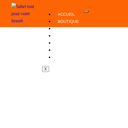
ACCUEIL
BOUTIQUE
SAVON
GAMME BABY
COUCHES
POMMADE
ACTU+
X