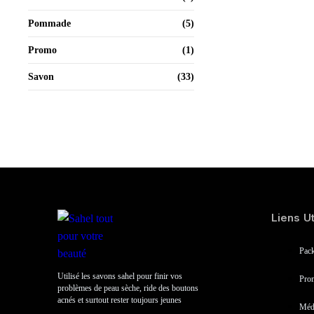
Pommade
(5)
Promo
(1)
Savon
(33)
Liens Ut
Pac
Utilisé les savons sahel pour finir vos
Pro
problèmes de peau sèche, ride des boutons
acnés et surtout rester toujours jeunes
Méd