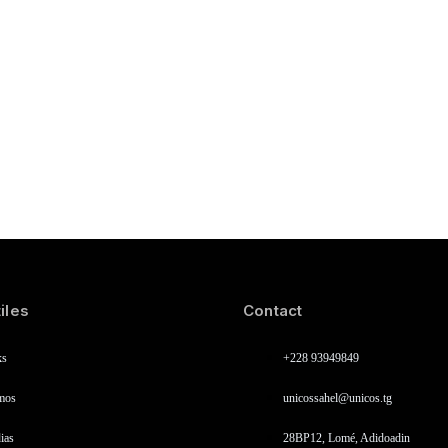
iles
Contact
ks
+228 93949849
mos
unicossahel@unicos.tg
ias
28BP12, Lomé, Adidoadin