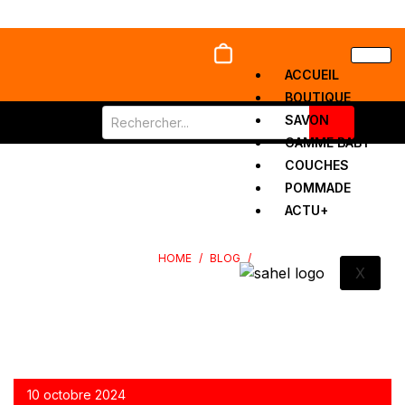
ACCUEIL
BOUTIQUE
SAVON
GAMME BABY
COUCHES
LAURÉAT DU “PRIX DE LA PROMOTION DES PRODUITS LOCAUX
POMMADE
ACTU+
UEMOA”
HOME
/
BLOG
/
X
LAURÉAT DU “PRIX DE LA PROMOTION DES PRODUITS LOCAUX
UEMOA”
10 octobre 2024