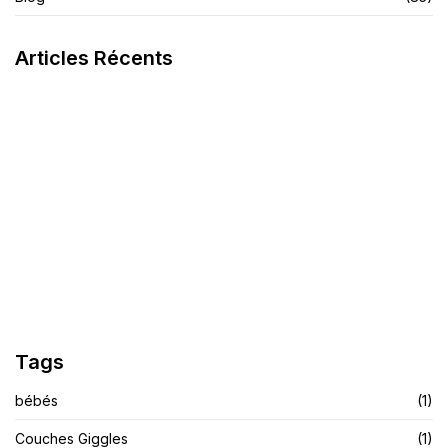
Articles Récents
La Crème Noire Spécifique
Savon Teint Métissé
LIRE L'ARTICLE
LIRE L'ARTICLE
Finis Les Démangeaisons Et Les Allergies
LIRE L'ARTICLE
Tags
bébés
(1)
Couches Giggles
(1)