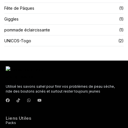
Fête de Pâques
(1)
Giggles
(1)
pommade éclaircissante
(1)
UNICOS-Togo
(2)
Utilisé les savons sahel pour finir vos problèmes de peau sèche,
ride des boutons acnés et surtout rester toujours jeunes
Liens Utiles
Packs