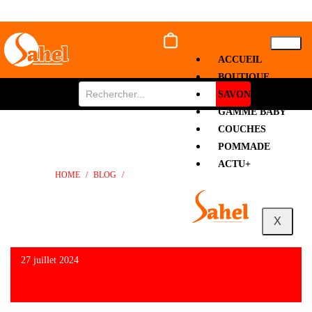
ACCUEIL
BOUTIQUE
SAVON
GAMME BABY
COUCHES
LES PARFUMS D’ UNICOS-TOGO
POMMADE
ACTU+
HOME
/
BLOG
/
LES PARFUMS D’ UNICOS-TOGO
X
27 juillet 2024