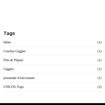
Finis Les Démangeaisons Et Les Allergies
LIRE L'ARTICLE
Tags
bébés
(1)
Couches Giggles
(1)
Fête de Pâques
(1)
Giggles
(1)
pommade éclaircissante
(1)
UNICOS-Togo
(2)