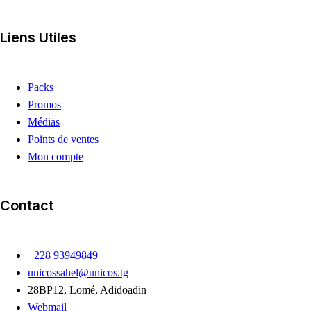
Liens Utiles
Packs
Promos
Médias
Points de ventes
Mon compte
Contact
+228 93949849
unicossahel@unicos.tg
28BP12, Lomé, Adidoadin
Webmail