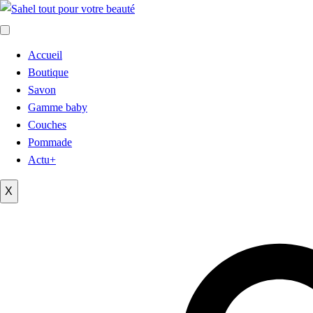
Accueil
Boutique
Savon
Gamme baby
Couches
Pommade
Actu+
X