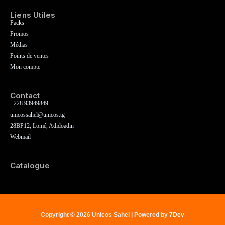
Liens Utiles
Packs
Promos
Médias
Points de ventes
Mon compte
Contact
+228 93949849
unicossahel@unicos.tg
28BP12, Lomé, Adidoadin
Webmail
Catalogue
Copyright © 2026 Unicos Sahel | Powered by
7Dev