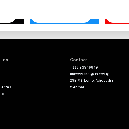
iles
Contact
+228 93949849
unicossahel@unicos.tg
28BP12, Lomé, Adidoadin
 ventes
Webmail
te