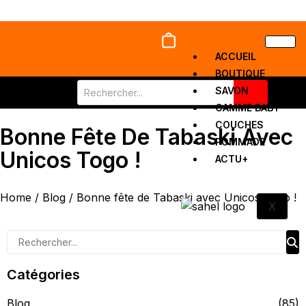
ACCUEIL
BOUTIQUE
SAVON
GAMME BABY
COUCHES
Bonne Fête De Tabaski Avec
POMMADE
Unicos Togo !
ACTU+
Home
/
Blog
/
Bonne fête de Tabaski avec Unicos Togo !
X
Catégories
Blog
(85)