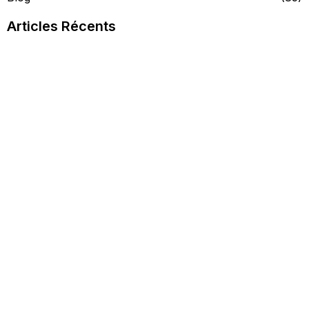
Articles Récents
La Crème Noire
Spécifique
Lire l'article