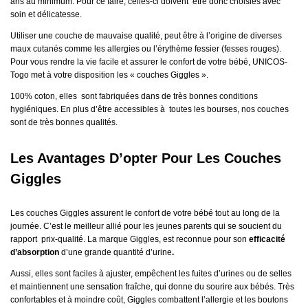
ans au minimum. Pour ce faire, celles-ci doivent être donc choisies avec
soin et délicatesse.
Utiliser une couche de mauvaise qualité, peut être à l’origine de diverses
maux cutanés comme les allergies ou l’érythème fessier (fesses rouges).
Pour vous rendre la vie facile et assurer le confort de votre bébé, UNICOS-
Togo met à votre disposition les « couches Giggles ».
100% coton, elles sont fabriquées dans de très bonnes conditions
hygiéniques. En plus d’être accessibles à toutes les bourses, nos couches
sont de très bonnes qualités.
Les Avantages D’opter Pour Les Couches
Giggles
Les couches Giggles assurent le confort de votre bébé tout au long de la
journée. C’est le meilleur allié pour les jeunes parents qui se soucient du
rapport prix-qualité. La marque Giggles, est reconnue pour son
efficacité
d’absorption
d’une grande quantité d’urine
.
Aussi, elles sont faciles à ajuster, empêchent les fuites d’urines ou de selles
et maintiennent une sensation fraîche, qui donne du sourire aux bébés. Très
confortables et à moindre coût, Giggles
combattent l’allergie et les boutons