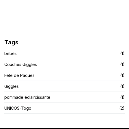
Finis Les Démangeaisons Et Les Allergies
LIRE L'ARTICLE
Tags
bébés
(1)
Couches Giggles
(1)
Fête de Pâques
(1)
Giggles
(1)
pommade éclaircissante
(1)
UNICOS-Togo
(2)