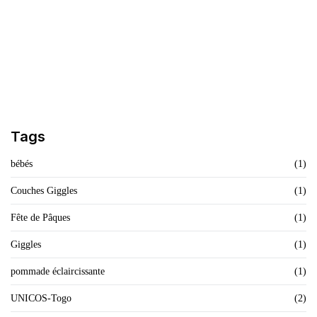
Finis Les Démangeaisons Et Les Allergies
LIRE L'ARTICLE
Tags
bébés
(1)
Couches Giggles
(1)
Fête de Pâques
(1)
Giggles
(1)
pommade éclaircissante
(1)
UNICOS-Togo
(2)