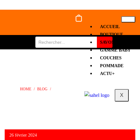
ACCUEIL
BOUTIQUE
SAVON
GAMME BABY
COUCHES
DÉVELOPPEMENT DES COMPÉTENCES PROFESSIONNELLES:
POMMADE
UNICOS-TOGO OUTILLE SON PERSONNEL
ACTU+
HOME
/
BLOG
/
DÉVELOPPEMENT DES COMPÉTENCES
X
PROFESSIONNELLES: UNICOS-TOGO OUTILLE SON PERSONNEL
26 février 2024