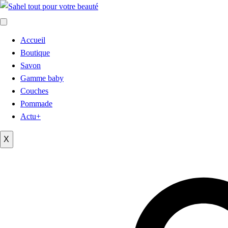
Accueil
Boutique
Savon
Gamme baby
Couches
Pommade
Actu+
X