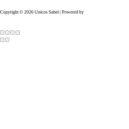
Copyright © 2026 Unicos Sahel | Powered by
7Dev
Défiler
vers
le
haut