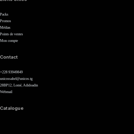
Packs
Promos
Médias
Points de ventes
Mon compte
Contact
+228 93949849
unicossahel@unicos.tg
28BP12, Lomé, Adidoadin
Webmail
Catalogue