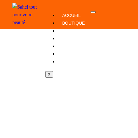
ACCUEIL
BOUTIQUE
SAVON
GAMME BABY
COUCHES
POMMADE
ACTU+
X