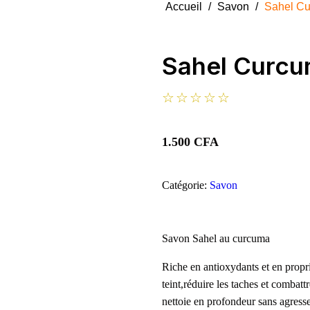
Accueil
/
Savon
/
Sahel C
Sahel Curc
☆
☆
☆
☆
☆
1.500
CFA
Catégorie:
Savon
Savon Sahel au curcuma
Riche en antioxydants et en proprié
teint,réduire les taches et combat
nettoie en profondeur sans agresse