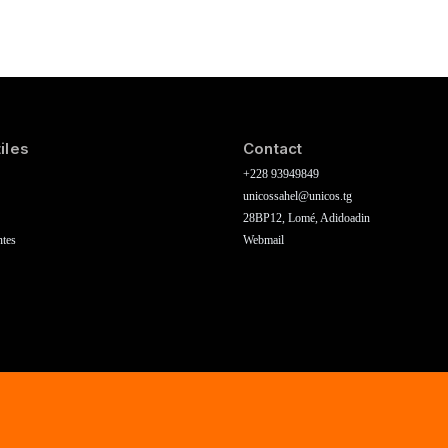
iles
Contact
+228 93949849
unicossahel@unicos.tg
28BP12, Lomé, Adidoadin
ntes
Webmail