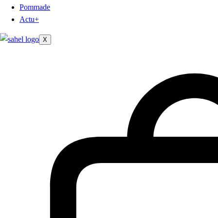
Pommade
Actu+
X