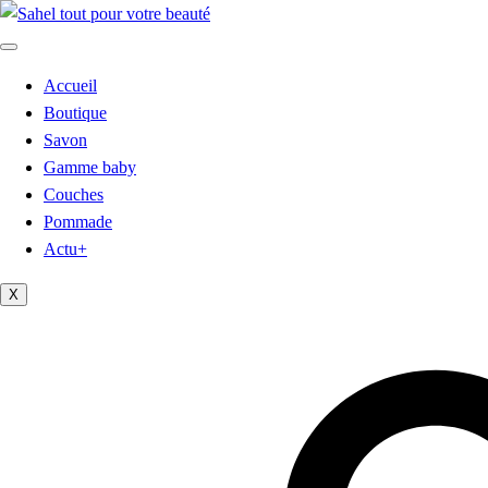
Accueil
Boutique
Savon
Gamme baby
Couches
Pommade
Actu+
X