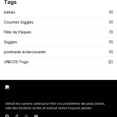
Tags
bébés
(1)
Couches Giggles
(1)
Fête de Pâques
(1)
Giggles
(1)
pommade éclaircissante
(1)
UNICOS-Togo
(2)
Utilisé les savons sahel pour finir vos problèmes de peau sèche,
ride des boutons acnés et surtout rester toujours jeunes