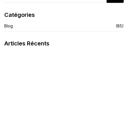
Catégories
Blog
(85)
Articles Récents
La Crème Noire Spécifique
Savon Teint Métissé
LIRE L'ARTICLE
LIRE L'ARTICLE
Finis Les Démangeaisons Et Les Allergies
LIRE L'ARTICLE