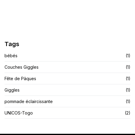
Finis Les Démangeaisons Et Les Allergies
LIRE L'ARTICLE
Tags
bébés
(1)
Couches Giggles
(1)
Fête de Pâques
(1)
Giggles
(1)
pommade éclaircissante
(1)
UNICOS-Togo
(2)