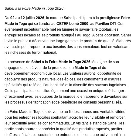
Sahel à la Foire Made in Togo 2026
Du
02 au 12 juillet 2026
, la marque
Sahel
participera à la prestigieuse
Foire
Made in Togo
qui se tiendra au
CETEF Lomé 2000
, au
Pavillon OTI
. Cet
événement incontournable met en lumière le savoir-faire togolais, les
entreprises locales et les produits fabriqués au Togo. À cette occasion, Sahel
invite le public à découvrir une large gamme de produits de qualité, élaborés
avec soin pour répondre aux besoins des consommateurs tout en valorisant
les richesses du terroir national.
La présence de
Sahel à la Foire Made in Togo 2026
témoigne de son
engagement en faveur de la promotion du
Made in Togo
et du
développement économique local. Les visiteurs auront l’opportunité de
découvrir des produits naturels, des épices, des condiments et d’autres
spécialités qui reflètent l’authenticité et la diversité des saveurs togolaises.
Cette participation constitue également une occasion unique d’échanger
directement avec les équipes de la marque, d’en apprendre davantage sur
les processus de fabrication et de bénéficier de conseils personnalisés.
La Foire Made in Togo est devenue au fil des années une véritable vitrine
pour les entreprises locales souhaitant accroître leur visibilité et renforcer
leur proximité avec les consommateurs. En visitant le stand de Sahel, les
participants pourront apprécier la qualité des produits proposés, profiter
d’offres spéciales et soutenir une entreprise qui contribue activement à la