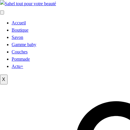
Accueil
Boutique
Savon
Gamme baby
Couches
Pommade
Actu+
X