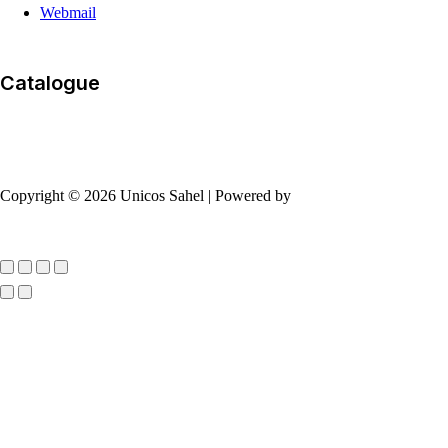
Webmail
Catalogue
Copyright © 2026 Unicos Sahel | Powered by
7Dev
Défiler
vers
le
haut