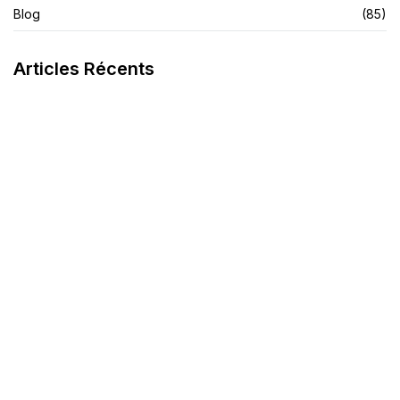
Blog
(85)
Articles Récents
La Crème Noire Spécifique
LIRE L'ARTICLE