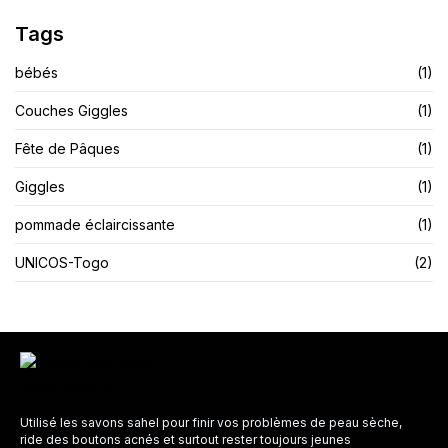
Tags
bébés
(1)
Couches Giggles
(1)
Fête de Pâques
(1)
Giggles
(1)
pommade éclaircissante
(1)
UNICOS-Togo
(2)
Utilisé les savons sahel pour finir vos problèmes de peau sèche,
ride des boutons acnés et surtout rester toujours jeunes