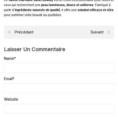
Le
Savon Clarifiant Sahel Beauty
est un choix incontournable pour celles et
ceux qui recherchent une
peau lumineuse, douce et uniforme
. Fabriqué à
partir d’
ingrédients naturels de qualité
, il offre une
solution efficace et sûre
pour sublimer votre beauté au quotidien.
Précédant
Suivant
Laisser Un Commentaire
Name
*
Email
*
Website