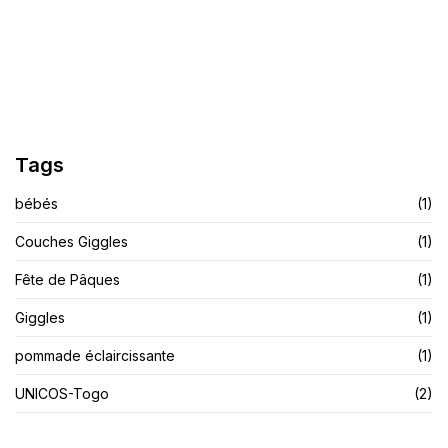
Finis Les Démangeaisons Et Les Allergies
LIRE L'ARTICLE
Tags
bébés
(1)
Couches Giggles
(1)
Fête de Pâques
(1)
Giggles
(1)
pommade éclaircissante
(1)
UNICOS-Togo
(2)