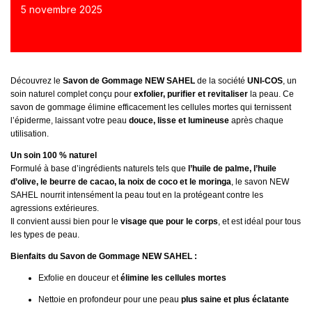
5 novembre 2025
Découvrez le
Savon de Gommage NEW SAHEL
de la société
UNI-COS
, un
soin naturel complet conçu pour
exfolier, purifier et revitaliser
la peau. Ce
savon de gommage élimine efficacement les cellules mortes qui ternissent
l’épiderme, laissant votre peau
douce, lisse et lumineuse
après chaque
utilisation.
Un soin 100 % naturel
Formulé à base d’ingrédients naturels tels que
l’huile de palme, l’huile
d’olive, le beurre de cacao, la noix de coco et le moringa
, le savon NEW
SAHEL nourrit intensément la peau tout en la protégeant contre les
agressions extérieures.
Il convient aussi bien pour le
visage que pour le corps
, et est idéal pour tous
les types de peau.
Bienfaits du Savon de Gommage NEW SAHEL :
Exfolie en douceur et
élimine les cellules mortes
Nettoie en profondeur pour une peau
plus saine et plus éclatante