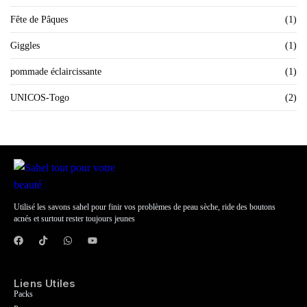
Fête de Pâques
(1)
Giggles
(1)
pommade éclaircissante
(1)
UNICOS-Togo
(2)
Utilisé les savons sahel pour finir vos problèmes de peau sèche, ride des boutons
acnés et surtout rester toujours jeunes
Liens Utiles
Packs