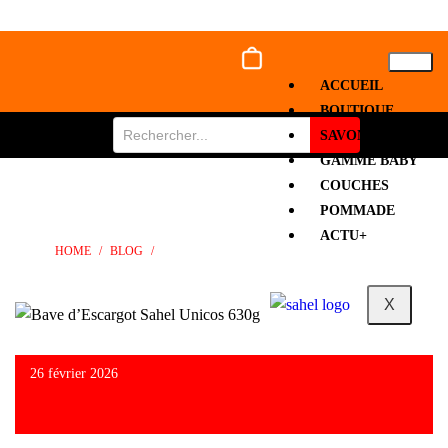
ACCUEIL
BOUTIQUE
SAVON
GAMME BABY
COUCHES
BAVE D’ESCARGOT SAHEL UNICOS 630G
POMMADE
ACTU+
HOME
/
BLOG
/
BAVE D’ESCARGOT SAHEL UNICOS 630G
X
26 février 2026