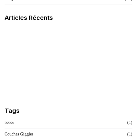
Articles Récents
La Crème Noire Spécifique
Savon Teint Métissé
LIRE L'ARTICLE
LIRE L'ARTICLE
Finis Les Démangeaisons Et Les Allergies
LIRE L'ARTICLE
Tags
bébés
(1)
Couches Giggles
(1)