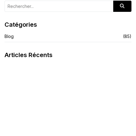
Catégories
Blog
(85)
Articles Récents
La Crème Noire Spécifique
Savon Teint Métissé
LIRE L'ARTICLE
LIRE L'ARTICLE
Finis Les Démangeaisons Et Les Allergies
LIRE L'ARTICLE