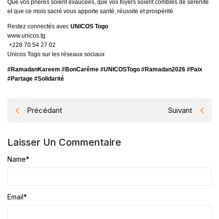
Que vos prières soient exaucées, que vos foyers soient comblés de sérénité
et que ce mois sacré vous apporte santé, réussite et prospérité.
Restez connectés avec
UNICOS Togo
www.unicos.tg
+228 70 54 27 02
Unicos Togo sur les réseaux sociaux
#RamadanKareem #BonCarême #UNICOSTogo #Ramadan2026 #Paix
#Partage #Solidarité
Précédant
Suivant
Laisser Un Commentaire
Name
*
Email
*