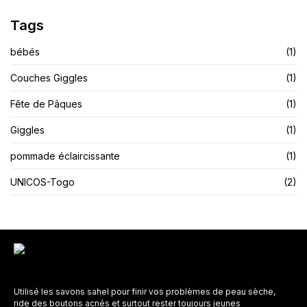
Tags
bébés
(1)
Couches Giggles
(1)
Fête de Pâques
(1)
Giggles
(1)
pommade éclaircissante
(1)
UNICOS-Togo
(2)
Utilisé les savons sahel pour finir vos problèmes de peau sèche,
ride des boutons acnés et surtout rester toujours jeunes