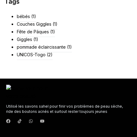
Tags
bébés
(1)
Couches Giggles
(1)
Fête de Pâques
(1)
Giggles
(1)
pommade éclaircissante
(1)
UNICOS-Togo
(2)
Utilisé les savons sahel pour finir vos problèmes de peau sèche,
ride des boutons acnés et surtout rester toujours jeunes