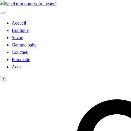
Accueil
Boutique
Savon
Gamme baby
Couches
Pommade
Actu+
X