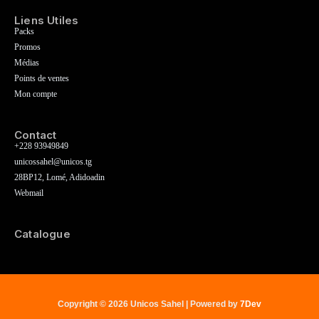
Liens Utiles
Packs
Promos
Médias
Points de ventes
Mon compte
Contact
+228 93949849
unicossahel@unicos.tg
28BP12, Lomé, Adidoadin
Webmail
Catalogue
Copyright © 2026 Unicos Sahel | Powered by
7Dev