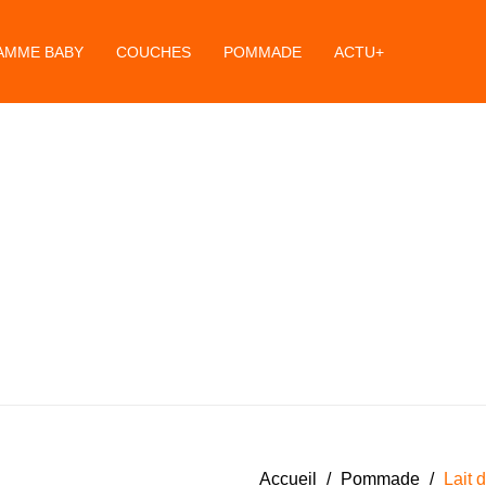
AMME BABY
COUCHES
POMMADE
ACTU+
Accueil
/
Pommade
/
Lait 