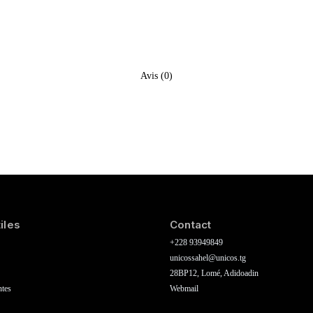
Avis (0)
iles
Contact
+228 93949849
unicossahel@unicos.tg
28BP12, Lomé, Adidoadin
ntes
Webmail