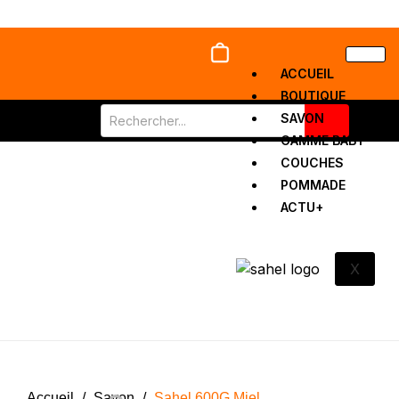
ACCUEIL
BOUTIQUE
SAVON
GAMME BABY
COUCHES
POMMADE
ACTU+
X
Accueil
/
Savon
/
Sahel 600G Miel