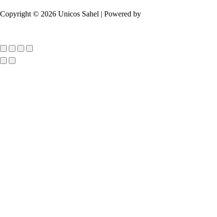
Copyright © 2026 Unicos Sahel | Powered by
7Dev
Défiler
vers
le
haut