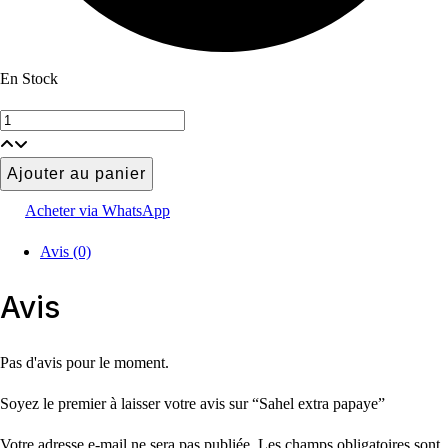
En Stock
Sahel
extra
papaye
Ajouter au panier
quantité
Acheter via WhatsApp
Avis (0)
Avis
Pas d'avis pour le moment.
Soyez le premier à laisser votre avis sur “Sahel extra papaye”
Votre adresse e-mail ne sera pas publiée.
Les champs obligatoires sont