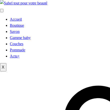
Accueil
Boutique
Savon
Gamme baby
Couches
Pommade
Actu+
X