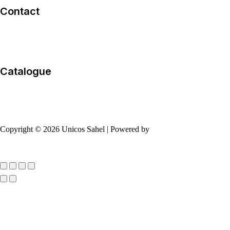
Contact
Catalogue
Copyright © 2026 Unicos Sahel | Powered by
7Dev
Défiler
vers
le
haut