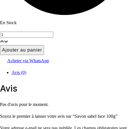
En Stock
Savon
sahel
face
Ajouter au panier
100g
Acheter via WhatsApp
quantité
Avis (0)
Avis
Pas d'avis pour le moment.
Soyez le premier à laisser votre avis sur “Savon sahel face 100g”
Votre adresse e-mail ne sera pas publiée.
Les champs obligatoires sont