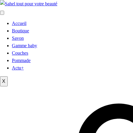
Accueil
Boutique
Savon
Gamme baby
Couches
Pommade
Actu+
X